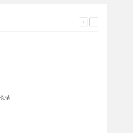
心
核
果
红
枣
价促销