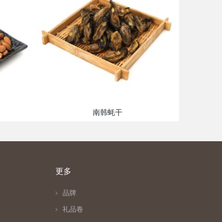
南韩蚝干
更多
品牌
礼品卷