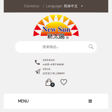
Currency:
Language:
简体中文
免费客服热线:
+603-6157 6868
免费运输
在所有订单上RM99
0
roducts in the cart.
MENU